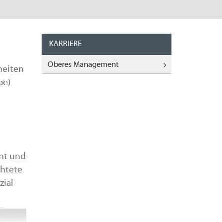
KARRIERE
Oberes Management
heiten
pe)
nt und
chtete
zial