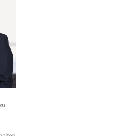
 zu
nheiten